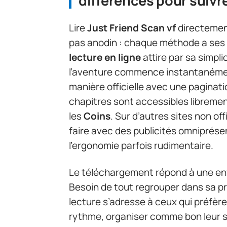
différences pour suivre
Lire
Just Friend Scan vf
directement
pas anodin : chaque méthode a ses u
lecture en ligne
attire par sa simpli
l’aventure commence instantanéme
manière officielle avec une paginati
chapitres sont accessibles librem
les
Coins
. Sur d’autres sites non off
faire avec des publicités omniprése
l’ergonomie parfois rudimentaire.
Le téléchargement répond à une envi
Besoin de tout regrouper dans sa p
lecture s’adresse à ceux qui préfèren
rythme, organiser comme bon leur se