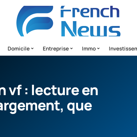
Domicile
Entreprise
Immo
Investisse
 vf : lecture en
hargement, que